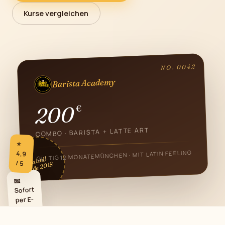
Kurse vergleichen
NO. 0042
Barista Academy
200
€
COMBO · BARISTA + LATTE ART
⭐
MÜNCHEN · MIT LATIN FEELING
4,9
GÜLTIG 12 MONATE
¡Salud!
/ 5
desde 2018
📧
Sofort
per E-
Mail