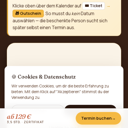
Klicke oben über dem Kalender auf
→
🎟️ Ticket
. So musst du
kein
Datum
🎁 Gutschein
auswählen — die beschenkte Person sucht sich
später selbst einen Termin aus.
🍪 Cookies & Datenschutz
Wir verwenden Cookies, um dir die beste Erfahrung zu
bieten. Mit dem Klick auf "Akzeptieren" stimmst du der
Verwendung zu.
Ablehnen
Akzeptieren
💬
ab 129 €
Termin buchen
→
3,5 STD. · ZERTIFIKAT