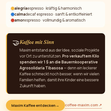
alegría
espresso · kräftig & harmonisch
calma
decaf espresso · sanft & entkoffeiniert
amor
espresso · vollmundig & aromatisch
🤝
Kaffee mit Sinn
Maxim entstand aus der Idee, soziale Projekte
vor Ort zu unterstützen.
Pro verkauftem Kilo
spenden wir 1 $ an die Bauernkooperative
Agrosolidaria Tibasosa
— denn ein leckerer
Kaffee schmeckt noch besser, wenn wir vielen
Familien helfen, damit ihre Kinder eine bessere
Zukunft haben.
coffee-maxim.com ↗
Maxim Kaffee entdecken
→