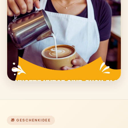
EXKLUSIV & PERSÖNLICH
Unsere Kurse sind auch als
exklusive Privatstunden
buchbar.
1:1 mit unseren Profi-Baristas — perfekt für
JGAs, Geburtstage, Date-Nights oder als ganz
persönliches Geschenk. Termin und Inhalt nach
deinen Wünschen.
Privatstunde anfragen
→
🎁 GESCHENKIDEE