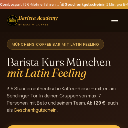
art 78 € ·
Mehr erfahren →
🎁
Geschenkgutschein
in 2 Min. per E-Mail ·
Jetzt
Barista Academy
BY MAXIM COFFEE
MÜNCHENS COFFEE BAR MIT LATIN FEELING
Barista Kurs München
mit Latin Feeling
3,5 Stunden authentische Kaffee-Reise — mitten am
Sendlinger Tor. In kleinen Gruppen von max. 7
Personen, mit Beto und seinem Team.
Ab 129 €
· auch
als
Geschenkgutschein
.