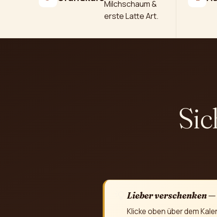
Milchschaum &
erste Latte Art.
Sic
💡
Lieber verschenken —
Klicke oben über dem Kale