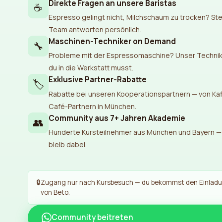
Direkte Fragen an unsere Baristas
☕
Espresso gelingt nicht, Milchschaum zu trocken? Ste
Team antworten persönlich.
Maschinen-Techniker on Demand
🔧
Probleme mit der Espressomaschine? Unser Techniker
du in die Werkstatt musst.
Exklusive Partner-Rabatte
🏷️
Rabatte bei unseren Kooperationspartnern — von Kaf
Café-Partnern in München.
Community aus 7+ Jahren Akademie
👥
Hunderte Kursteilnehmer aus München und Bayern — t
bleib dabei.
🔒
Zugang nur nach Kursbesuch — du bekommst den Einladun
von Beto.
Community beitreten