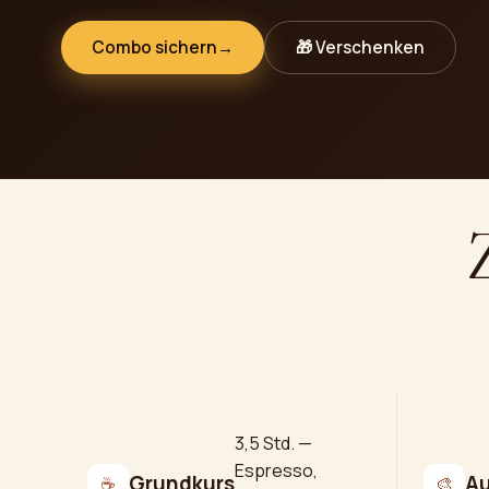
Combo sichern
→
🎁 Verschenken
3,5 Std. —
Espresso,
Grundkurs
Au
☕
🎨