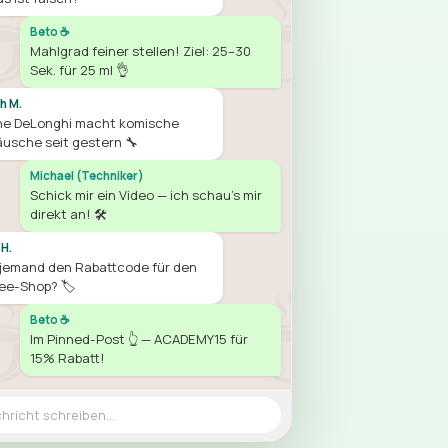
Beto ☕
Mahlgrad feiner stellen! Ziel: 25–30
Sek. für 25 ml 👌
h M.
ne DeLonghi macht komische
usche seit gestern 🔧
Michael (Techniker)
Schick mir ein Video — ich schau's mir
direkt an! 🛠️
 H.
jemand den Rabattcode für den
ee-Shop? 🏷️
Beto ☕
Im Pinned-Post 👆 — ACADEMY15 für
15% Rabatt!
hricht schreiben…