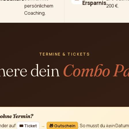
Ersparnis
persönlichem
200 €.
Coaching.
TERMINE & TICKETS
here dein
Combo Pa
 ohne Termin?
nder auf
→
. So musst du
kein
Datum 
🎟️ Ticket
🎁 Gutschein