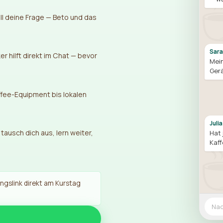
ll deine Frage — Beto und das
Sara
 hilft direkt im Chat — bevor
Mei
Gerä
fee-Equipment bis lokalen
Julia
ausch dich aus, lern weiter,
Hat 
Kaff
gslink direkt am Kurstag
Nac