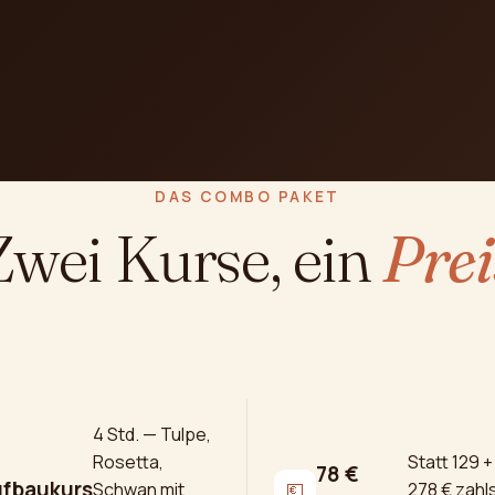
DAS COMBO PAKET
Zwei Kurse, ein
Prei
4 Std. — Tulpe,
Rosetta,
Statt 129 +
78 €
fbaukurs
Schwan mit
💶
278 € zahls