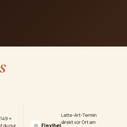
s
Latte-Art-Termin
 149 =
direkt vor Ort am
Flexibel
t du nur
📅