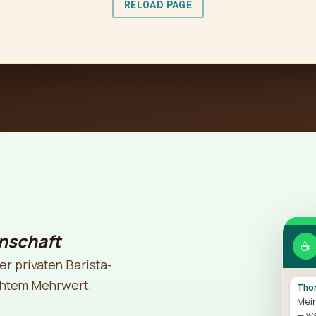
nschaft
☕
er privaten Barista-
echtem Mehrwert.
Thom
Mein
— wa