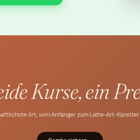
ide Kurse, ein Pre
haftlichste Art, vom Anfänger zum Latte-Art-Künstler