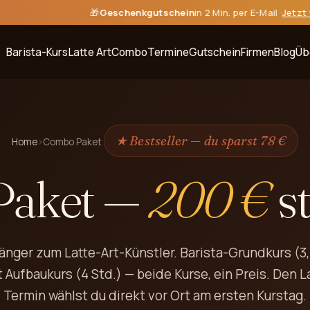
🎁
Geschenkgutschein
in 2 Min. per E-Mail ·
Jetzt ver
Barista-Kurs
Latte Art
Combo
Termine
Gutschein
Firmen
Blog
Üb
★ Bestseller — du sparst 78 €
Home
›
Combo Paket
Paket —
200 €
st
nger zum Latte-Art-Künstler. Barista-Grundkurs (3,
t Aufbaukurs (4 Std.) — beide Kurse, ein Preis. Den L
Termin wählst du direkt vor Ort am ersten Kurstag.